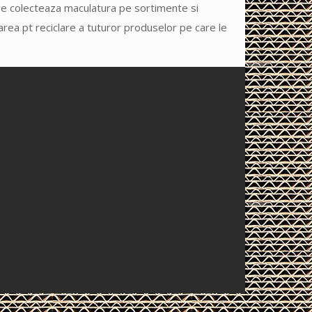
 se colecteaza maculatura pe sortimente si
area pt reciclare a tuturor produselor pe care le