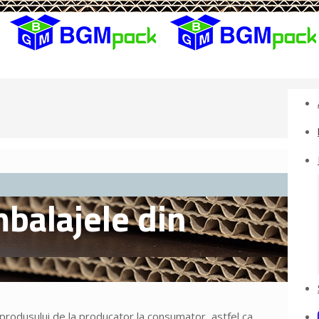
balajele din
a produsului de la producator la consumator, astfel ca