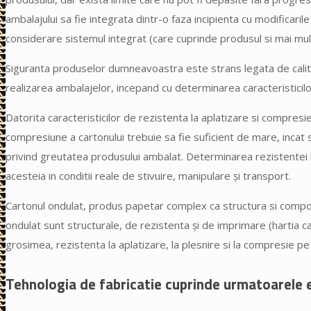
ambalajului sa fie integrata dintr-o faza incipienta cu modificaril
considerare sistemul integrat (care cuprinde produsul si mai mul
Siguranta produselor dumneavoastra este strans legata de calit
realizarea ambalajelor, incepand cu determinarea caracteristicilor
Datorita caracteristicilor de rezistenta la aplatizare si compresie
compresiune a cartonului trebuie sa fie suficient de mare, incat sa 
privind greutatea produsului ambalat. Determinarea rezistentei l
acesteia in conditii reale de stivuire, manipulare şi transport.
Cartonul ondulat, produs papetar complex ca structura si compozit
ondulat sunt structurale, de rezistenta şi de imprimare (hartia c
grosimea, rezistenta la aplatizare, la plesnire si la compresie pe
Tehnologia de fabricatie cuprinde urmatoarele 