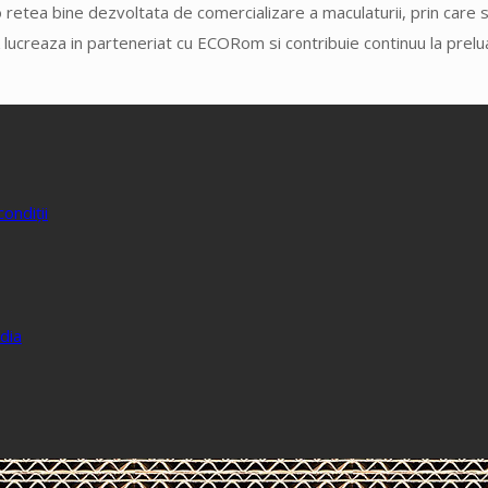
 retea bine dezvoltata de comercializare a maculaturii, prin care
ck lucreaza in parteneriat cu ECORom si contribuie continuu la prelu
ondiții
dia