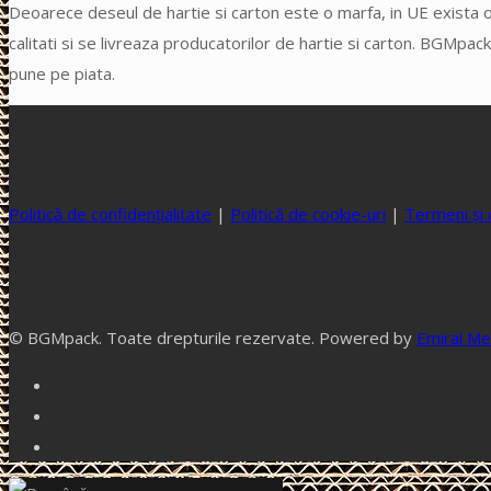
Deoarece deseul de hartie si carton este o marfa, in UE exista o
calitati si se livreaza producatorilor de hartie si carton. BGMpa
pune pe piata.
Politică de confidențialitate
|
Politică de cookie-uri
|
Termeni și c
© BGMpack. Toate drepturile rezervate. Powered by
Emiral Me