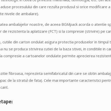
e aduse procesulului din care rezulta produsul si orice modificare a
te nivele de ambalare).
atea ambalajelor noastre, de aceea BGMpack acorda o atentie spo
 de rezistenta la aplatizare (FCT) si la compresie (strivire) pe can
, cutiile din carton ondulat asigura protectia produselor in timpul t
nu se produca strivirea cutiei de la baza stivei, in conditiile in car
a compresie a cartoanelor ondulate permite aprecierea rezistentei
ie fibroasa, reprezinta semifabricatul din care se obtin ambalajel
apac de la stratul de fata). Cele mai importante caracteristici pen
 cant.
etape: