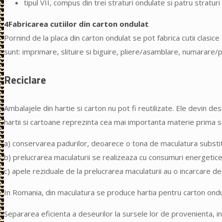
tipul VII, compus din trei straturi ondulate si patru stratur
4
Fabricarea cutiilor din carton ondulat
Pornind de la placa din carton ondulat se pot fabrica cutii clasice (
sunt: imprimare, slituire si biguire, pliere/asamblare, numarare/
Reciclare
Ambalajele din hartie si carton nu pot fi reutilizate. Ele devin des
hartii si cartoane reprezinta cea mai importanta materie prima sec
a) conservarea padurilor, deoarece o tona de maculatura substitu
b) prelucrarea maculaturii se realizeaza cu consumuri energetice d
c) apele reziduale de la prelucrarea maculaturii au o incarcare de 
In Romania, din maculatura se produce hartia pentru carton ondul
Separarea eficienta a deseurilor la sursele lor de provenienta, in