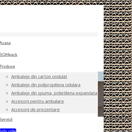
Acasa
BGMpack
Produse
Ambalaje din carton ondulat
Ambalaje din polipropilena celulara
Ambalaje din spuma, polietilena expandata
Accesorii pentru ambalare
Accesorii de prezentare
Servicii
Info utile