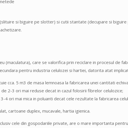
i netede
slituire si biguire pe slotter) si cutii stantate (decupare si biguire
pachetizare.
eu (maculatura), care se valorifica prin reciclare in procesul de fab
undara pentru industria celulozei si hartiei, datorita atat implicat
ie cca. 5 m3 de masa lemnoasa la fabricarea unei cantitati echiva
e 2-3 ori mai reduse decat in cazul folosirii fibrelor celulozice;
3-4 ori mai mica in poluanti decat cele rezultate la fabricarea celu
at, cartoane duplex, mucavale, hartia igienica.
clusiv cele din gospodariile private, are o mare importanta pentru r