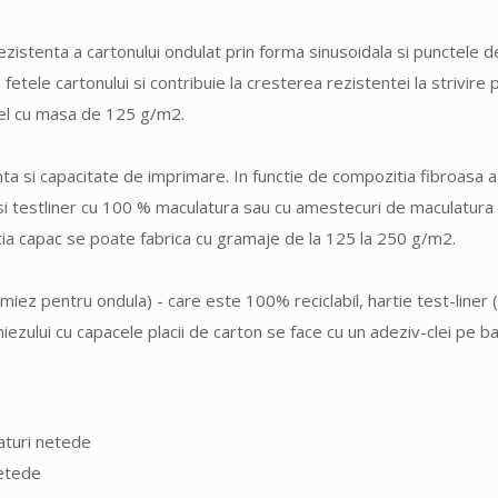
ezistenta a cartonului ondulat prin forma sinusoidala si punctele de
 fetele cartonului si contribuie la cresterea rezistentei la strivire
 cel cu masa de 125 g/m2.
a si capacitate de imprimare. In functie de compozitia fibroasa a h
si testliner cu 100 % maculatura sau cu amestecuri de maculatura si
Hartia capac se poate fabrica cu gramaje de la 125 la 250 g/m2.
miez pentru ondula) - care este 100% reciclabil, hartie test-liner (
iezului cu capacele placii de carton se face cu un adeziv-clei pe b
raturi netede
netede