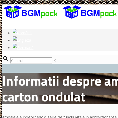
✕
Informatii despre am
carton ondulat
Ambalajele indeplinesc o serie de functii vitale in aprovizionare