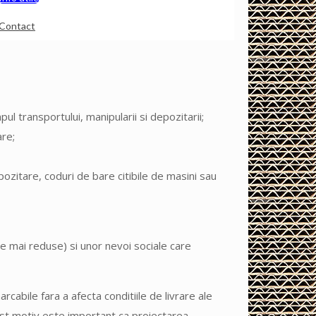
Contact
pul transportului, manipularii si depozitarii;
are;
pozitare, coduri de bare citibile de masini sau
ce mai reduse) si unor nevoi sociale care
abile fara a afecta conditiile de livrare ale
cest motiv este important ca proiectarea