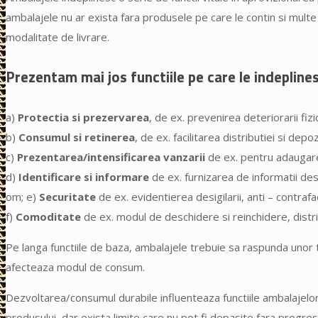
ambalajele nu ar exista fara produsele pe care le contin si multe
modalitate de livrare.
Prezentam mai jos functiile pe care le indepline
a)
Protectia si prezervarea
, de ex. prevenirea deteriorarii fizi
b)
Consumul si retinerea
, de ex. facilitarea distributiei si dep
c)
Prezentarea/intensificarea vanzarii
de ex. pentru adaugare
d)
Identificare si informare
de ex. furnizarea de informatii des
om; e)
Securitate
de ex. evidentierea desigilarii, anti – contrafa
f)
Comoditate
de ex. modul de deschidere si reinchidere, distri
Pe langa functiile de baza, ambalajele trebuie sa raspunda unor t
afecteaza modul de consum.
Dezvoltarea/consumul durabile influenteaza functiile ambalajelor.
produsului, dar exista limite care nu pot fi depasite fara progre