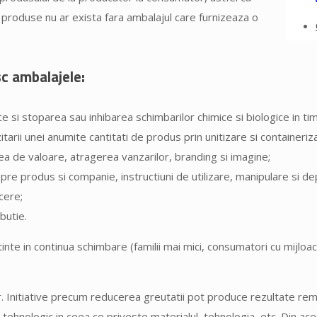
 produse nu ar exista fara ambalajul care furnizeaza o
sc ambalajele:
ce si stoparea sau inhibarea schimbarilor chimice si biologice in tim
ozitarii unei anumite cantitati de produs prin unitizare si containeriz
a de valoare, atragerea vanzarilor, branding si imagine;
pre produs si companie, instructiuni de utilizare, manipulare si de
cere;
butie.
inte in continua schimbare (familii mai mici, consumatori cu mijloa
 Initiative precum reducerea greutatii pot produce rezultate remarc
s tehnologic in ceea ce priveste materialul, tehnologia, etc. Din a