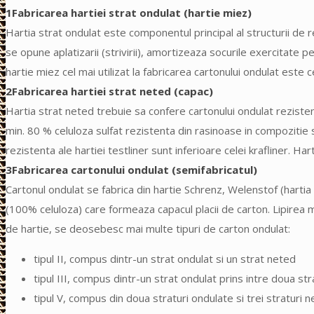
1
Fabricarea hartiei strat ondulat (hartie miez)
Hartia strat ondulat este componentul principal al structurii de r
se opune aplatizarii (strivirii), amortizeaza socurile exercitate pe
hartie miez cel mai utilizat la fabricarea cartonului ondulat este
2
Fabricarea hartiei strat neted (capac)
Hartia strat neted trebuie sa confere cartonului ondulat rezistent
min. 80 % celuloza sulfat rezistenta din rasinoase in compozitie 
rezistenta ale hartiei testliner sunt inferioare celei krafliner. 
3
Fabricarea cartonului ondulat (semifabricatul)
Cartonul ondulat se fabrica din hartie Schrenz, Welenstof (hartia 
(100% celuloza) care formeaza capacul placii de carton. Lipirea m
de hartie, se deosebesc mai multe tipuri de carton ondulat:
tipul II, compus dintr-un strat ondulat si un strat neted
tipul III, compus dintr-un strat ondulat prins intre doua st
tipul V, compus din doua straturi ondulate si trei straturi 